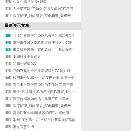
建“一带
久久久精品 MBA智库
人社部官网“互动交流-常见问题”栏目问
答
医疗护理_时尚家居_家电频道_天极网
最新资讯文章
《浙江省噪声污染防治办法》2026年3月
济宁市任城区阜桥街道刘庄社区：邻里
噪音起
事关健身娱乐、室内装修……防治噪声
污染浙
中国科技走向何方
2018年诺贝尔奖
2399万起的全尺寸新能源SUV 是如何
检测报告达标 业主却夜夜难眠 咸阳一小
区
海口出台噪声污染防治工作制度 噪声影
响将
量子+区块链技术的发展面临哪些挑战？
噪声传感器如何选？靠谱厂商推荐来
了！
医疗护理_时尚家居_家电频道_天极网
普源DHO4404示波器的FFT功能使用
常州“江苏第一方”水稻田块获常规稻苏南
第
家电智慧生活