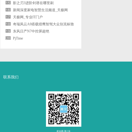
影之刃3进阶剑谱在哪里刷
新闻深度家电智慧生活频道_天极网
天极网_专业IT门户
奇瑞风云A9搭载猎鹰智驾大众别克标致
宾利
东风日产N7中控屏超绝
PjTime
联系我们
扫描关注