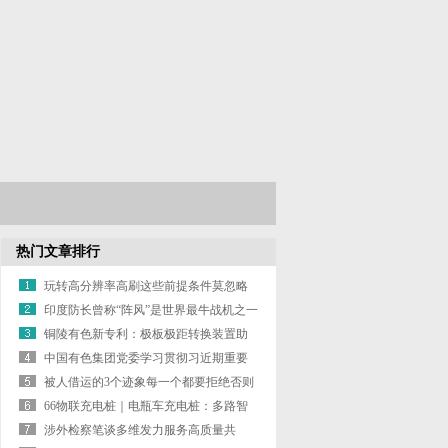
热门文章排行
玩转高分辨率高刷这些前提条件莫忽略
印度防长曾称“阵风”是世界最牛战机之一
其
铜陵有色新专利：极板极距转换装置助
力电解
中国有色集团党委学习贯彻习近期重要
讲话精
被人借运的3个迹象每一个都要拒绝否则
你的
66物联充电桩｜电瓶车充电桩：多路智
能-
涉外检察笔谈多维发力服务高质量共