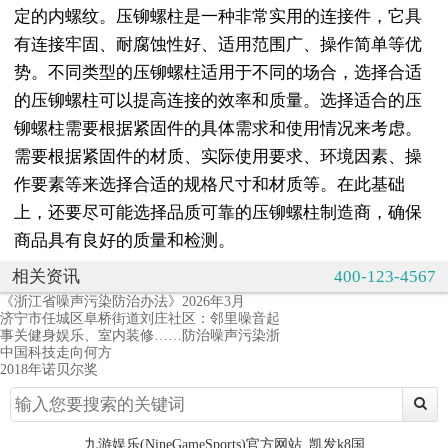
定的内螺纹。压铆螺柱是一种非常实用的连接件，它具
有连接牢固、耐腐蚀性好、适用范围广、操作简单等优
势。不同类型的压铆螺柱适用于不同的场合，选择合适
的压铆螺柱可以提高连接的效率和质量。选择适合的压
铆螺柱需要根据紧固件的具体需求和使用情况来考虑。
需要根据紧固件的材质、实际使用要求、环境因素、操
作要素等来选择合适的规格尺寸和材质等。在此基础
上，还要尽可能选择品质可靠的压铆螺柱制造商，确保
商品具有良好的质量和检测。
相关资讯
400-123-4567
《浙江省噪声污染防治办法》2026年3月
济宁市任城区阜桥街道刘庄社区：邻里噪音起
事关健身娱乐、室内装修……防治噪声污染浙
中国科技走向何方
2018年诺贝尔奖
九游娱乐(NineGameSports)官方网站_凯发k8国